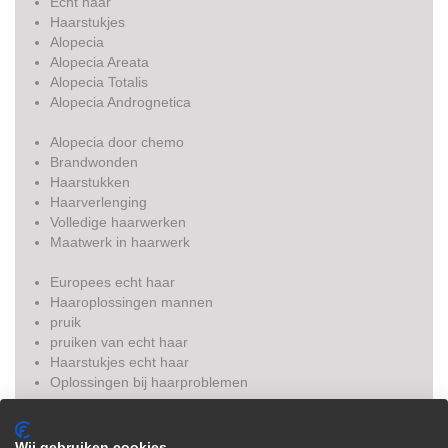
Echt haar
Haarstukjes
Alopecia
Alopecia Areata
Alopecia Totalis
Alopecia Andrognetica
Alopecia door chemo
Brandwonden
Haarstukken
Haarverlenging
Volledige haarwerken
Maatwerk in haarwerk
Europees echt haar
Haaroplossingen mannen
pruik
pruiken van echt haar
Haarstukjes echt haar
Oplossingen bij haarproblemen
SHE Tape Extensions
Haarverlies chemotherapie
Wij gebruiken cookies