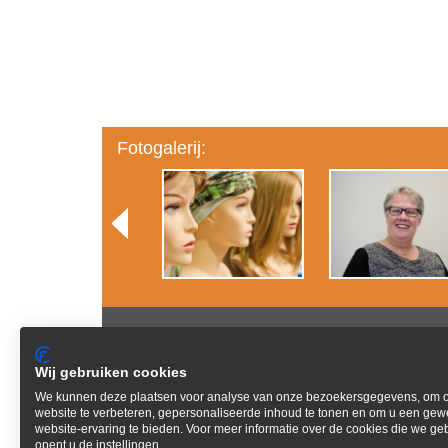
Fotogalerij:
Wij gebruiken cookies
Echt haar
Alo
We kunnen deze plaatsen voor analyse van onze bezoekersgegevens, om 
Haarstukjes
Bra
website te verbeteren, gepersonaliseerde inhoud te tonen en om u een gew
Alopecia
Haa
website-ervaring te bieden. Voor meer informatie over de cookies die we ge
opent u de instellingen.
Alopecia Areata
Haa