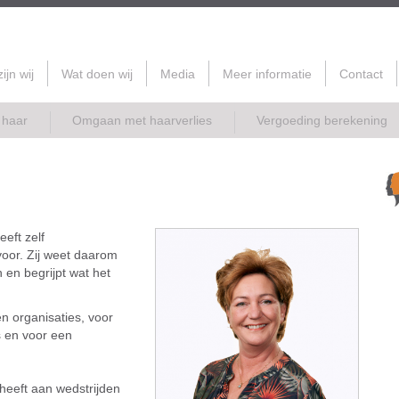
ijn wij
Wat doen wij
Media
Meer informatie
Contact
 haar
Omgaan met haarverlies
Vergoeding berekening
eeft zelf
voor. Zij weet daarom
 en begrijpt wat het
en organisaties, voor
s en voor een
 heeft aan wedstrijden