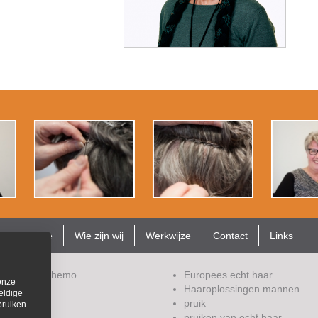
Home
Wie zijn wij
Werkwijze
Contact
Links
pecia door chemo
Europees echt haar
onze
ndwonden
Haaroplossingen mannen
eldige
rstukken
pruik
bruiken
rverlenging
pruiken van echt haar