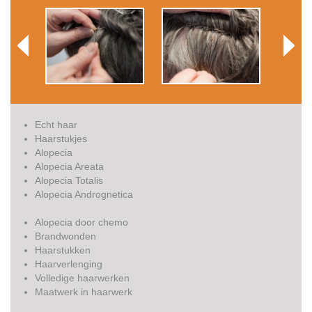
Echt haar
Haarstukjes
Alopecia
Alopecia Areata
Alopecia Totalis
Alopecia Andrognetica
Alopecia door chemo
Brandwonden
Haarstukken
Haarverlenging
Volledige haarwerken
Maatwerk in haarwerk